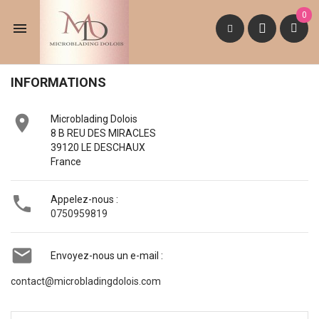
0

INFORMATIONS

Microblading Dolois
8 B REU DES MIRACLES
39120 LE DESCHAUX
France

Appelez-nous :
0750959819

Envoyez-nous un e-mail :
contact@microbladingdolois.com